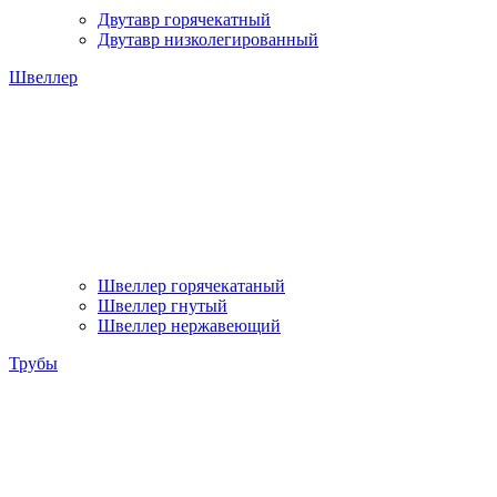
Двутавр горячекатный
Двутавр низколегированный
Швеллер
Швеллер горячекатаный
Швеллер гнутый
Швеллер нержавеющий
Трубы