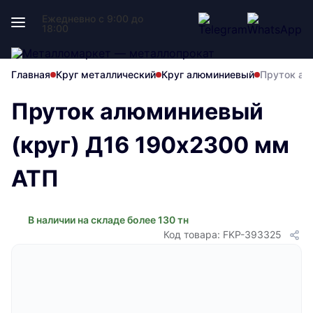
Ежедневно с 9:00 до
18:00
Главная
Круг металлический
Круг алюминиевый
Пруток ал
Пруток алюминиевый
(круг) Д16 190х2300 мм
АТП
В наличии на складе более 130 тн
Код товара: FKP-393325