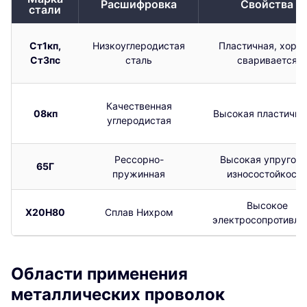
Расшифровка
Свойства
стали
Ст1кп,
Низкоуглеродистая
Пластичная, хоро
Ст3пс
сталь
сваривается
Качественная
08кп
Высокая пластично
углеродистая
Рессорно-
Высокая упругост
65Г
пружинная
износостойкость
Высокое
Х20Н80
Сплав Нихром
электросопротивле
Области применения
металлических проволок