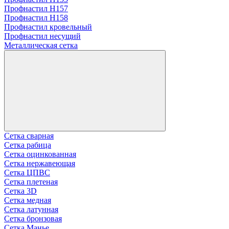
Профнастил H157
Профнастил Н158
Профнастил кровельный
Профнастил несущий
Металлическая сетка
Сетка сварная
Сетка рабица
Сетка оцинкованная
Сетка нержавеющая
Сетка ЦПВС
Сетка плетеная
Сетка 3D
Сетка медная
Сетка латунная
Сетка бронзовая
Сетка Манье