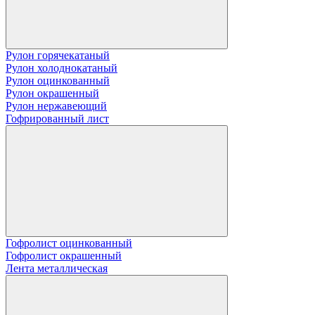
Рулон горячекатаный
Рулон холоднокатаный
Рулон оцинкованный
Рулон окрашенный
Рулон нержавеющий
Гофрированный лист
Гофролист оцинкованный
Гофролист окрашенный
Лента металлическая