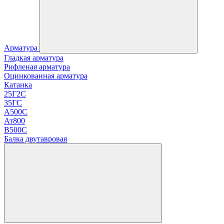
Арматура
Гладкая арматура
Рифленая арматура
Оцинкованная арматура
Катанка
25Г2С
35ГС
А500С
Ат800
В500С
Балка двутавровая