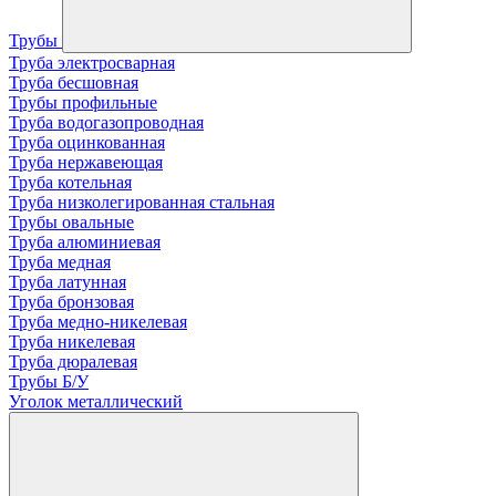
Трубы
Труба электросварная
Труба бесшовная
Трубы профильные
Труба водогазопроводная
Труба оцинкованная
Труба нержавеющая
Труба котельная
Труба низколегированная стальная
Трубы овальные
Труба алюминиевая
Труба медная
Труба латунная
Труба бронзовая
Труба медно-никелевая
Труба никелевая
Труба дюралевая
Трубы Б/У
Уголок металлический