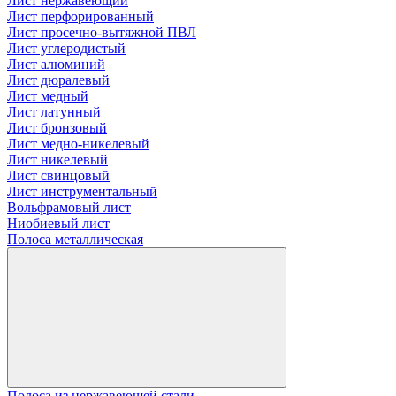
Лист нержавеющий
Лист перфорированный
Лист просечно-вытяжной ПВЛ
Лист углеродистый
Лист алюминий
Лист дюралевый
Лист медный
Лист латунный
Лист бронзовый
Лист медно-никелевый
Лист никелевый
Лист свинцовый
Лист инструментальный
Вольфрамовый лист
Ниобиевый лист
Полоса металлическая
Полоса из нержавеющей стали