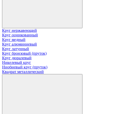
Круг нержавеющий
Круг оцинкованный
Круг медный
Круг алюминиевый
Круг латунный
Круг бронзовый (пруток)
Круг дюралевый
Никелевый круг
Ниобиевый круг (пруток)
Квадрат металлический