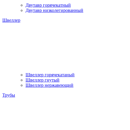
Двутавр горячекатный
Двутавр низколегированный
Швеллер
Швеллер горячекатаный
Швеллер гнутый
Швеллер нержавеющий
Трубы