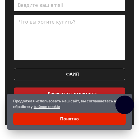
ФАЙЛ
Рассчитать стоимость
Продолжая использовать наш сайт, вы соглашаетесь на
обработку
файлов cookie
Cогласен с правилами
обработки данных
Понятно