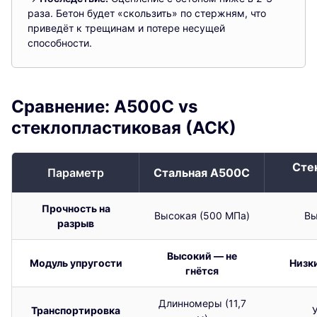
раза. Бетон будет «скользить» по стержням, что
приведёт к трещинам и потере несущей
способности.
Сравнение: А500С vs
стеклопластиковая (АСК)
Сте
Параметр
Стальная А500С
Прочность на
Высокая (500 МПа)
Вы
разрыв
Высокий — не
Модуль упругости
Низки
гнётся
Длинномеры (11,7
Транспортировка