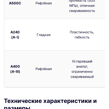
прочность (500
А500С
Рифлёная
МПа), отличная
свариваемость
А240
Пластичность,
Гладкая
(А-I)
гибкость
Устаревший
А400
аналог,
Рифлёная
(А-III)
ограниченно
свариваемый
Технические характеристики и
размеры