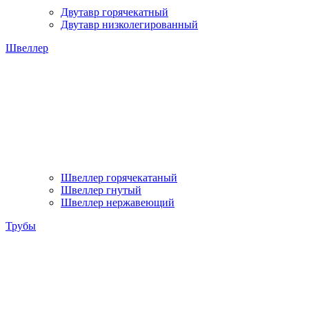
Двутавр горячекатный
Двутавр низколегированный
Швеллер
Швеллер горячекатаный
Швеллер гнутый
Швеллер нержавеющий
Трубы