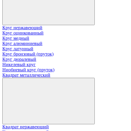
Круг нержавеющий
Круг оцинкованный
Круг медный
Круг алюминиевый
Круг латунный
Круг бронзовый (пруток)
Круг дюралевый
Никелевый круг
Ниобиевый круг (пруток)
Квадрат металлический
Квадрат нержавеющий