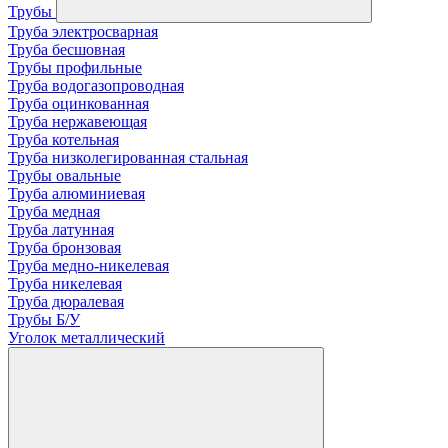
Трубы
Труба электросварная
Труба бесшовная
Трубы профильные
Труба водогазопроводная
Труба оцинкованная
Труба нержавеющая
Труба котельная
Труба низколегированная стальная
Трубы овальные
Труба алюминиевая
Труба медная
Труба латунная
Труба бронзовая
Труба медно-никелевая
Труба никелевая
Труба дюралевая
Трубы Б/У
Уголок металлический