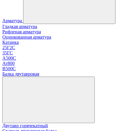
Арматура
Гладкая арматура
Рифленая арматура
Оцинкованная арматура
Катанка
25Г2С
35ГС
А500С
Ат800
В500С
Балка двутавровая
Двутавр горячекатный
Сварная двутавровая балка