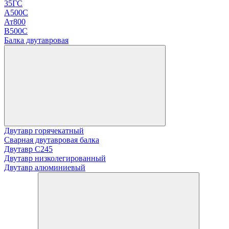
35ГС
А500С
Ат800
В500С
Балка двутавровая
Двутавр горячекатный
Сварная двутавровая балка
Двутавр С245
Двутавр низколегированный
Двутавр алюминиевый