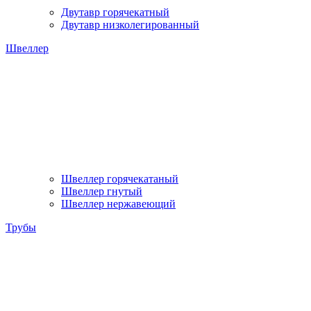
Двутавр горячекатный
Двутавр низколегированный
Швеллер
Швеллер горячекатаный
Швеллер гнутый
Швеллер нержавеющий
Трубы