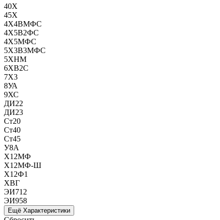
40Х
45Х
4Х4ВМФС
4Х5В2ФС
4Х5МФС
5Х3В3МФС
5ХНМ
6ХВ2С
7Х3
8УА
9ХС
ДИ22
ДИ23
Ст20
Ст40
Ст45
У8А
Х12МФ
Х12МФ-Ш
Х12Ф1
ХВГ
ЭИ712
ЭИ958
Ещё Характеристики
Сбросить