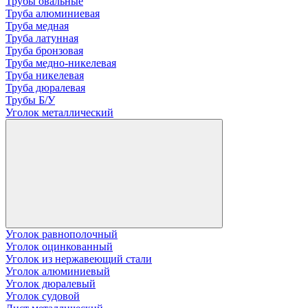
Трубы овальные
Труба алюминиевая
Труба медная
Труба латунная
Труба бронзовая
Труба медно-никелевая
Труба никелевая
Труба дюралевая
Трубы Б/У
Уголок металлический
Уголок равнополочный
Уголок оцинкованный
Уголок из нержавеющий стали
Уголок алюминиевый
Уголок дюралевый
Уголок судовой