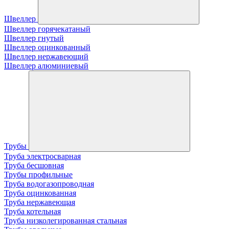
Швеллер
Швеллер горячекатаный
Швеллер гнутый
Швеллер оцинкованный
Швеллер нержавеющий
Швеллер алюминиевый
Трубы
Труба электросварная
Труба бесшовная
Трубы профильные
Труба водогазопроводная
Труба оцинкованная
Труба нержавеющая
Труба котельная
Труба низколегированная стальная