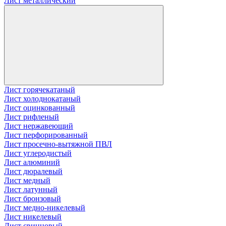
Лист металлический
Лист горячекатаный
Лист холоднокатаный
Лист оцинкованный
Лист рифленый
Лист нержавеющий
Лист перфорированный
Лист просечно-вытяжной ПВЛ
Лист углеродистый
Лист алюминий
Лист дюралевый
Лист медный
Лист латунный
Лист бронзовый
Лист медно-никелевый
Лист никелевый
Лист свинцовый