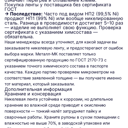
означает перегрев и оплавление клемм.
Покупка ленты у поставщика без сертификата
ГОСТ
→ Последствие:
Часто под видом НП2 (99,5% Ni)
продают НП1 (99% Ni) или вообще никелированную
сталь. Разница в проводимости достигает 5–10 раз
— изделие не выполняет свою функцию. Проверка
сертификата с указанием химсостава —
обязательна.
Наши менеджеры всегда уточняют, для какой задачи вы
заказываете никелевую ленту, и предостерегают от ошибок
выбора марки. Металл-МК поставляет только
сертифицированную продукцию по ГОСТ 2170-73 с
указанием точного химического состава в паспорте
качества. Каждую партию проверяем микрометром на
соответствие заявленной толщине — вы получаете именно
тот материал, который заказывали.
Дополнительная информация
Хранение и консервация
Никелевая лента устойчива к коррозии, но длительное
хранение во влажной среде приводит к окислению
поверхности — тонкий налёт затрудняет пайку и
сварочные работы. Храните рулоны в сухом помещении с
влажностью не выше 70%, в заводской упаковке или