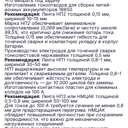
Что выбрать под задачу
Изготовление токоотводов для сборки литий-
ионных аккумуляторов 18650
Рекомендация:
Лента НП2 толщиной 0,15 мм,
шириной 10–15 мм
Марка НП2 обеспечивает минимальное
сопротивление (0,069 мкОм·м) и чистоту никеля
99,5%, что критично для снижения потерь тока.
Толщина 0,15 мм обеспечивает гибкость для
точечной сварки и компактную укладку в корпус
батареи.
Производство электродов для точечной сварки
тонколистовой нержавейки толщиной 0,5 мм
Рекомендация:
Лента НП1 толщиной 0,8–1 мм,
шириной 30–50 мм
НП1 выдерживает высокие температуры и не
прилипает к свариваемым деталям. Толщина 0,8–1
мм обеспечивает жёсткость электрода и
долговечность — до 10 000 циклов без замены.
Изготовление контактных пластин для клеммных
колодок на 100 А
Рекомендация:
Лента НП2 или НМЦАК толщиной
0,5–0,8 мм, шириной 50–100 мм
Для токов до 100 А требуется сечение не менее 0,8
мм для предотвращения перегрева. НМЦАК
обладает повышенной прочностью при сохранении
проводимости, что важно для механически
нагруженных соединений.