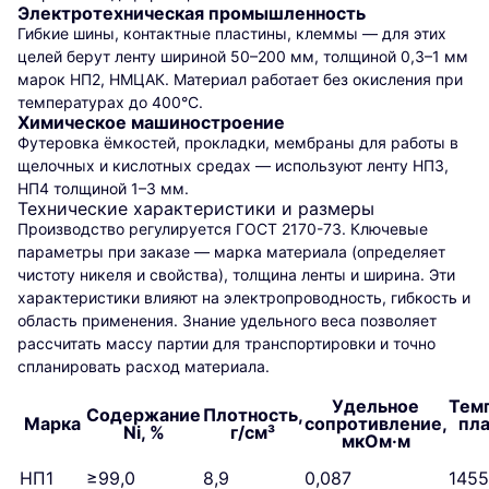
Электротехническая промышленность
Гибкие шины, контактные пластины, клеммы — для этих
целей берут ленту шириной 50–200 мм, толщиной 0,3–1 мм
марок НП2, НМЦАК. Материал работает без окисления при
температурах до 400°С.
Химическое машиностроение
Футеровка ёмкостей, прокладки, мембраны для работы в
щелочных и кислотных средах — используют ленту НП3,
НП4 толщиной 1–3 мм.
Технические характеристики и размеры
Производство регулируется ГОСТ 2170-73. Ключевые
параметры при заказе — марка материала (определяет
чистоту никеля и свойства), толщина ленты и ширина. Эти
характеристики влияют на электропроводность, гибкость и
область применения. Знание удельного веса позволяет
рассчитать массу партии для транспортировки и точно
спланировать расход материала.
Удельное
Тем
Содержание
Плотность,
Марка
сопротивление,
пла
Ni, %
г/см³
мкОм·м
НП1
≥99,0
8,9
0,087
1455