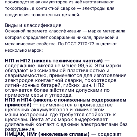
производстве аккумуляторов из неё изготавливают
токоотводы, в контактной сварке — электроды для
соединения тонкостенных деталей.
Виды и классификация
Основной параметр классификации — марка материала,
которая определяет содержание никеля, примесей и
механические свойства. По ГОСТ 2170-73 выделяют
несколько марок:
НП1 и НП2 (никель технически чистый)
—
содержание никеля не менее 99,5%. Эти марки
обладают максимальной пластичностью и
свариваемостью, применяются для изготовления
электродов контактной сварки, токоотводов
литий-ионных батарей, гибких шин. НП2
отличается более жёсткими допусками по
примесям серы и углерода.
НП3 и НП4 (никель с пониженным содержанием
примесей)
— применяются в производстве
щелочных аккумуляторов и химическом
машиностроении, где требуется стойкость к
щелочам. Лента этих марок выдерживает
длительный контакт с едкими электролитами без
разрушения.
НМЦАК, НМг (никелевые сплавы)
— содержат