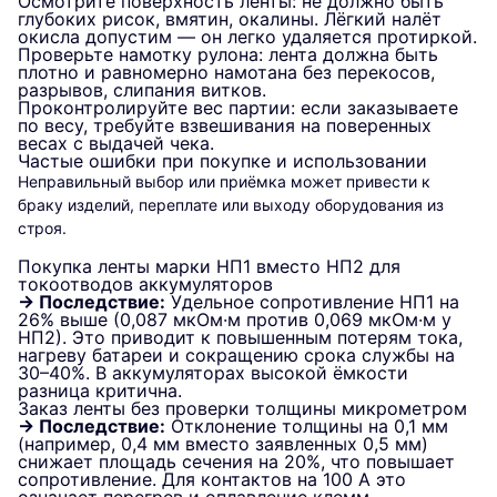
Осмотрите поверхность ленты: не должно быть
глубоких рисок, вмятин, окалины. Лёгкий налёт
окисла допустим — он легко удаляется протиркой.
Проверьте намотку рулона: лента должна быть
плотно и равномерно намотана без перекосов,
разрывов, слипания витков.
Проконтролируйте вес партии: если заказываете
по весу, требуйте взвешивания на поверенных
весах с выдачей чека.
Частые ошибки при покупке и использовании
Неправильный выбор или приёмка может привести к
браку изделий, переплате или выходу оборудования из
строя.
Покупка ленты марки НП1 вместо НП2 для
токоотводов аккумуляторов
→ Последствие:
Удельное сопротивление НП1 на
26% выше (0,087 мкОм·м против 0,069 мкОм·м у
НП2). Это приводит к повышенным потерям тока,
нагреву батареи и сокращению срока службы на
30–40%. В аккумуляторах высокой ёмкости
разница критична.
Заказ ленты без проверки толщины микрометром
→ Последствие:
Отклонение толщины на 0,1 мм
(например, 0,4 мм вместо заявленных 0,5 мм)
снижает площадь сечения на 20%, что повышает
сопротивление. Для контактов на 100 А это