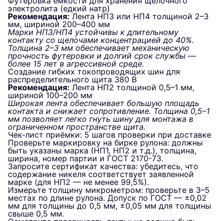
Футеровка ёмкости для хранения щелочного
электролита (едкий натр)
Рекомендация:
Лента НП3 или НП4 толщиной 2–3
мм, шириной 200–400 мм
Марки НП3/НП4 устойчивы к длительному
контакту со щелочами концентрацией до 40%.
Толщина 2–3 мм обеспечивает механическую
прочность футеровки и долгий срок службы —
более 15 лет в агрессивной среде.
Создание гибких токопроводящих шин для
распределительного щита 380 В
Рекомендация:
Лента НП2 толщиной 0,5–1 мм,
шириной 100–200 мм
Широкая лента обеспечивает большую площадь
контакта и снижает сопротивление. Толщина 0,5–1
мм позволяет легко гнуть шину для монтажа в
ограниченном пространстве щита.
Чек-лист приёмки: 5 шагов проверки при доставке
Проверьте маркировку на бирке рулона: должны
быть указаны марка (НП1, НП2 и т.д.), толщина,
ширина, номер партии и ГОСТ 2170-73.
Запросите сертификат качества: убедитесь, что
содержание никеля соответствует заявленной
марке (для НП2 — не менее 99,5%).
Измерьте толщину микрометром: проверьте в 3–5
местах по длине рулона. Допуск по ГОСТ — ±0,02
мм для толщины до 0,5 мм, ±0,05 мм для толщины
свыше 0,5 мм.