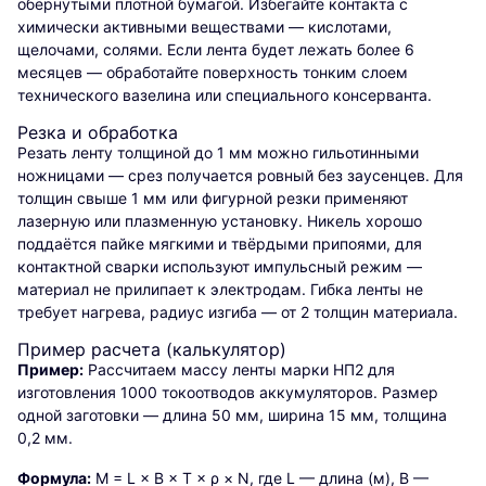
обёрнутыми плотной бумагой. Избегайте контакта с
химически активными веществами — кислотами,
щелочами, солями. Если лента будет лежать более 6
месяцев — обработайте поверхность тонким слоем
технического вазелина или специального консерванта.
Резка и обработка
Резать ленту толщиной до 1 мм можно гильотинными
ножницами — срез получается ровный без заусенцев. Для
толщин свыше 1 мм или фигурной резки применяют
лазерную или плазменную установку. Никель хорошо
поддаётся пайке мягкими и твёрдыми припоями, для
контактной сварки используют импульсный режим —
материал не прилипает к электродам. Гибка ленты не
требует нагрева, радиус изгиба — от 2 толщин материала.
Пример расчета (калькулятор)
Пример:
Рассчитаем массу ленты марки НП2 для
изготовления 1000 токоотводов аккумуляторов. Размер
одной заготовки — длина 50 мм, ширина 15 мм, толщина
0,2 мм.
Формула:
M = L × B × T × ρ × N, где L — длина (м), B —