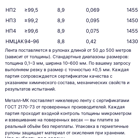
НП2
≥99,5
8,9
0,069
1455
НП3
≥99,2
8,9
0,095
1450
НП4
≥99,6
8,9
0,075
1455
НМЦАК
94–96
8,8
0,42
1430
Лента поставляется в рулонах длиной от 50 до 500 метров
(зависит от толщины). Стандартные диапазоны размеров:
толщина 0,1–3 мм, ширина 10–600 мм. По вашему запросу
выполняем резку в размер с точностью ±0,5 мм. Каждая
партия сопровождается сертификатом качества с
указанием химического состава, механических свойств и
результатов испытаний.
Металл-МК поставляет никелевую ленту с сертификатами
ГОСТ 2170-73 от проверенных производителей. Каждая
партия проходит входной контроль толщины микрометром
и взвешивание на поверенных весах — вы платите за
реальный объём без переплаты. Упаковка в герметичные
рулоны защищает материал от окисления при хранении.