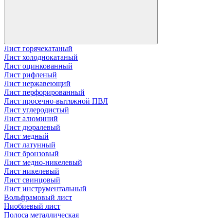
Лист горячекатаный
Лист холоднокатаный
Лист оцинкованный
Лист рифленый
Лист нержавеющий
Лист перфорированный
Лист просечно-вытяжной ПВЛ
Лист углеродистый
Лист алюминий
Лист дюралевый
Лист медный
Лист латунный
Лист бронзовый
Лист медно-никелевый
Лист никелевый
Лист свинцовый
Лист инструментальный
Вольфрамовый лист
Ниобиевый лист
Полоса металлическая