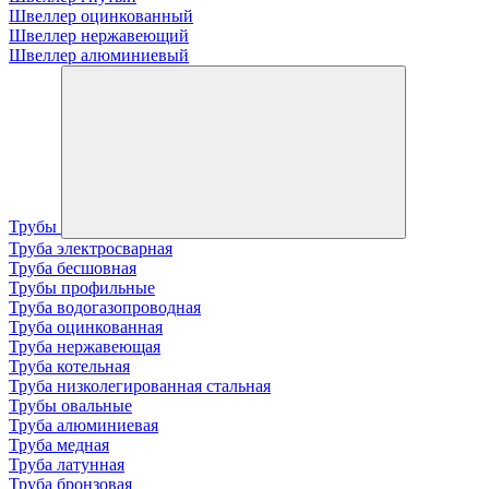
Швеллер оцинкованный
Швеллер нержавеющий
Швеллер алюминиевый
Трубы
Труба электросварная
Труба бесшовная
Трубы профильные
Труба водогазопроводная
Труба оцинкованная
Труба нержавеющая
Труба котельная
Труба низколегированная стальная
Трубы овальные
Труба алюминиевая
Труба медная
Труба латунная
Труба бронзовая