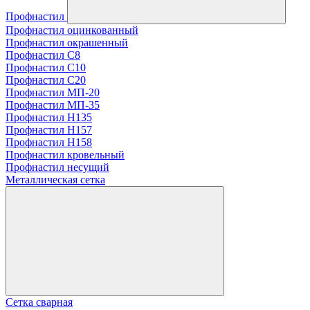
Профнастил
Профнастил оцинкованный
Профнастил окрашенный
Профнастил С8
Профнастил С10
Профнастил С20
Профнастил МП-20
Профнастил МП-35
Профнастил Н135
Профнастил H157
Профнастил Н158
Профнастил кровельный
Профнастил несущий
Металлическая сетка
Сетка сварная