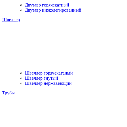
Двутавр горячекатный
Двутавр низколегированный
Швеллер
Швеллер горячекатаный
Швеллер гнутый
Швеллер нержавеющий
Трубы