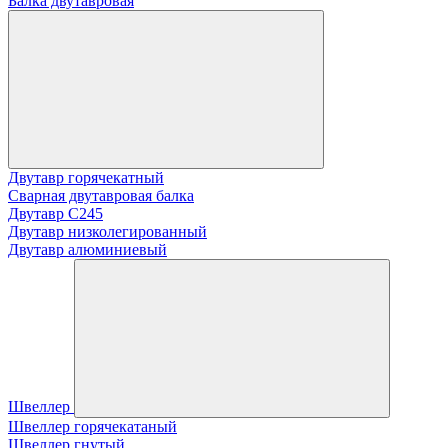
Балка двутавровая
Двутавр горячекатный
Сварная двутавровая балка
Двутавр С245
Двутавр низколегированный
Двутавр алюминиевый
Швеллер
Швеллер горячекатаный
Швеллер гнутый