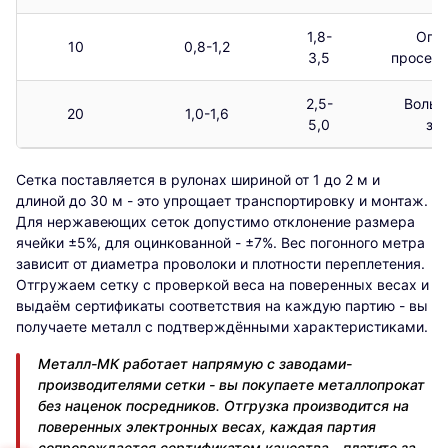
1,8-
Огра
10
0,8-1,2
3,5
просеив
2,5-
Волье
20
1,0-1,6
5,0
за
Сетка поставляется в рулонах шириной от 1 до 2 м и
длиной до 30 м - это упрощает транспортировку и монтаж.
Для нержавеющих сеток допустимо отклонение размера
ячейки ±5%, для оцинкованной - ±7%. Вес погонного метра
зависит от диаметра проволоки и плотности переплетения.
Отгружаем сетку с проверкой веса на поверенных весах и
выдаём сертификаты соответствия на каждую партию - вы
получаете металл с подтверждёнными характеристиками.
Металл-МК работает напрямую с заводами-
производителями сетки - вы покупаете металлопрокат
без наценок посредников. Отгрузка производится на
поверенных электронных весах, каждая партия
сопровождается сертификатом качества - платите за