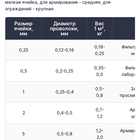
мелкая ячейка, для армирования - средняя, для
ограждений - крупная.
Размер
Диаметр
Вес
ячейки,
проволоки,
1 м²,
П
мм
мм
кг
0,18-
Фильтра
0,25
0,12-0,16
0,25
мик
0,35-
Фильтр
0,5
0,2-0,25
0,5
лаборат
0,5-
Защ
1
0,25-0,4
0,8
просеива
0,7-
Арми
2
0,4-0,5
1,2
шту
1,2-
Армирова
5
0,5-0,8
2,0
о