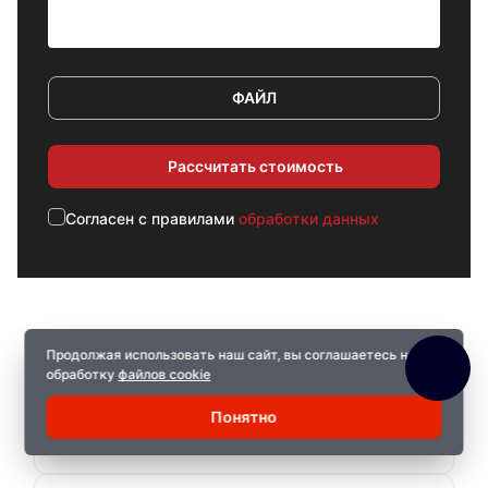
ФАЙЛ
Рассчитать стоимость
Cогласен с правилами
обработки данных
Продолжая использовать наш сайт, вы соглашаетесь на
Прямые поставки
обработку
файлов cookie
Работаем напрямую с заводами. Вы
Понятно
получаете заводское качество без наценок
посредников.