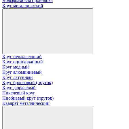
Вольфрамовая проволока
Круг металлический
Круг нержавеющий
Круг оцинкованный
Круг медный
Круг алюминиевый
Круг латунный
Круг бронзовый (пруток)
Круг дюралевый
Никелевый круг
Ниобиевый круг (пруток)
Квадрат металлический