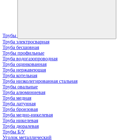
Трубы
Труба электросварная
Труба бесшовная
Трубы профильные
Труба водогазопроводная
Труба оцинкованная
Труба нержавеющая
Труба котельная
Труба низколегированная стальная
Трубы овальные
Труба алюминиевая
Труба медная
Труба латунная
Труба бронзовая
Труба медно-никелевая
Труба никелевая
Труба дюралевая
Трубы Б/У
Уголок металлический