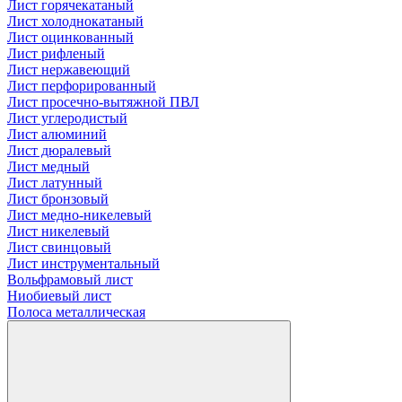
Лист горячекатаный
Лист холоднокатаный
Лист оцинкованный
Лист рифленый
Лист нержавеющий
Лист перфорированный
Лист просечно-вытяжной ПВЛ
Лист углеродистый
Лист алюминий
Лист дюралевый
Лист медный
Лист латунный
Лист бронзовый
Лист медно-никелевый
Лист никелевый
Лист свинцовый
Лист инструментальный
Вольфрамовый лист
Ниобиевый лист
Полоса металлическая