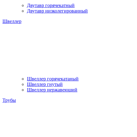
Двутавр горячекатный
Двутавр низколегированный
Швеллер
Швеллер горячекатаный
Швеллер гнутый
Швеллер нержавеющий
Трубы