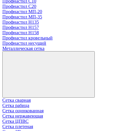
Профнастил С10
Профнастил С20
Профнастил МП-20
Профнастил МП-35
Профнастил Н135
Профнастил H157
Профнастил Н158
Профнастил кровельный
Профнастил несущий
Металлическая сетка
Сетка сварная
Сетка рабица
Сетка оцинкованная
Сетка нержавеющая
Сетка ЦПВС
Сетка плетеная