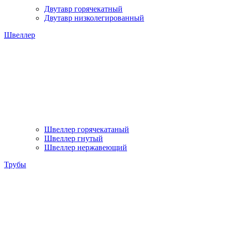
Двутавр горячекатный
Двутавр низколегированный
Швеллер
Швеллер горячекатаный
Швеллер гнутый
Швеллер нержавеющий
Трубы