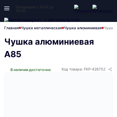
Ежедневно с 9:00 до
18:00
Главная
Чушка металлическая
Чушка алюминиевая
Чушка 
Чушка алюминиевая
A85
Код товара: FKP-428752
В наличии достаточно