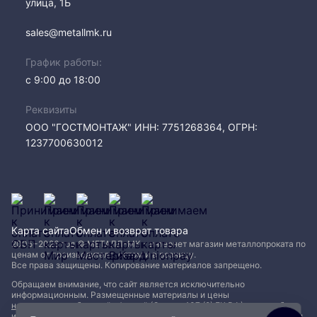
улица, 1Б
sales@metallmk.ru
График работы:
с 9:00 до 18:00
Реквизиты
ООО "ГОСТМОНТАЖ" ИНН: 7751268364, ОГРН:
1237700630012
Карта сайта
Обмен и возврат товара
2005−2026 год © МЕТАЛЛ-МК - интернет магазин металлопроката по
ценам от производителя, оптом и в розницу.
Все права защищены. Копирование материалов запрещено.
Обращаем внимание, что сайт является исключительно
информационным. Размещенные материалы и цены
не являются публичной офертой (Статья 437 (2) ГК РФ)
и могут быть
изменены без уведомления. Для уточнения наличия, характеристик и