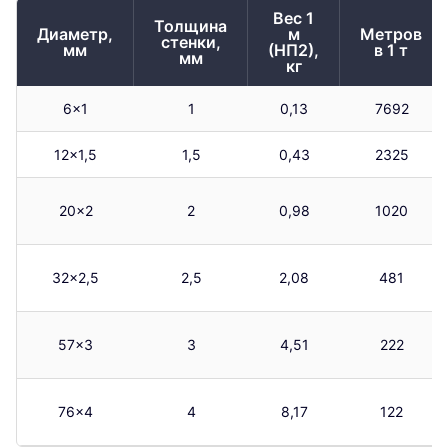
Вес 1
Толщина
Диаметр,
м
Метров
стенки,
мм
(НП2),
в 1 т
мм
кг
6×1
1
0,13
7692
12×1,5
1,5
0,43
2325
20×2
2
0,98
1020
32×2,5
2,5
2,08
481
57×3
3
4,51
222
76×4
4
8,17
122