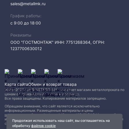
sales@metallmk.ru
График работы:
с 9:00 до 18:00
Реквизиты
ООО "ГОСТМОНТАЖ" ИНН: 7751268364, ОГРН:
1237700630012
Карта сайта
Обмен и возврат товара
2005−2026 год © МЕТАЛЛ-МК - интернет магазин металлопроката по
ценам от производителя, оптом и в розницу.
Все права защищены. Копирование материалов запрещено.
Обращаем внимание, что сайт является исключительно
информационным. Размещенные материалы и цены
не являются публичной офертой (Статья 437 (2) ГК РФ)
и могут быть
изменены без уведомления. Для уточнения наличия, характеристик и
Продолжая использовать наш сайт, вы соглашаетесь на
стоимости материалов обращайтесь в офисы продаж.
обработку
файлов cookie