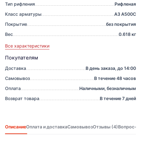
Тип рифления
Рифленая
Класс арматуры
А3 А500С
Покрытие
без покрытия
Вес
0.618 кг
Все характеристики
Покупателям
Доставка
В день заказа, до 14:00
Самовывоз
В течение 48 часов
Оплата
Наличными, безналичным
Возврат товара
В течение 7 дней
Описание
Оплата и доставка
Самовывоз
Отзывы
(4)
Вопрос-о