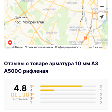
Отзывы о товаре арматура 10 мм А3
А500С рифленая
4.8
5
3
4
1
3
0
2
0
4 отзывов
1
0