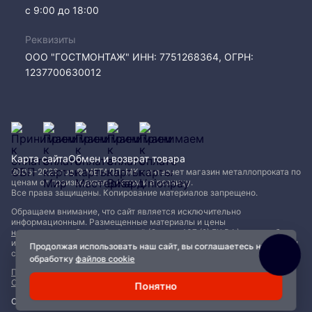
с 9:00 до 18:00
Реквизиты
ООО "ГОСТМОНТАЖ" ИНН: 7751268364, ОГРН:
1237700630012
Карта сайта
Обмен и возврат товара
2005−2026 год © МЕТАЛЛ-МК - интернет магазин металлопроката по
ценам от производителя, оптом и в розницу.
Все права защищены. Копирование материалов запрещено.
Обращаем внимание, что сайт является исключительно
информационным. Размещенные материалы и цены
не являются публичной офертой (Статья 437 (2) ГК РФ)
и могут быть
изменены без уведомления. Для уточнения наличия, характеристик и
Продолжая использовать наш сайт, вы соглашаетесь на
стоимости материалов обращайтесь в офисы продаж.
обработку
файлов cookie
Политика конфиденциальности
|
Пользовательское соглашение
|
Обработка файлов Cookie
Понятно
Сделано с ❤️