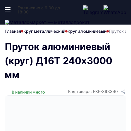
Ежедневно с 9:00 до
18:00
Главная
Круг металлический
Круг алюминиевый
Пруток ал
Пруток алюминиевый
(круг) Д16Т 240х3000
мм
Код товара: FKP-393340
В наличии много