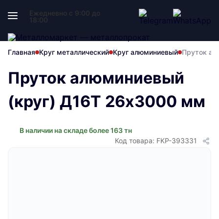
Ежедневно с 9:00 до
18:00
Главная
Круг металлический
Круг алюминиевый
Пруток ал
Пруток алюминиевый
(круг) Д16Т 26х3000 мм
В наличии на складе более 163 тн
Код товара: FKP-393331