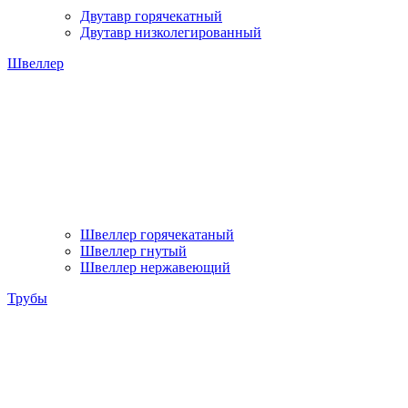
Двутавр горячекатный
Двутавр низколегированный
Швеллер
Швеллер горячекатаный
Швеллер гнутый
Швеллер нержавеющий
Трубы