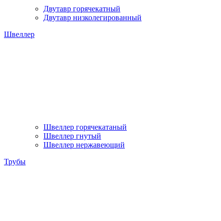
Двутавр горячекатный
Двутавр низколегированный
Швеллер
Швеллер горячекатаный
Швеллер гнутый
Швеллер нержавеющий
Трубы