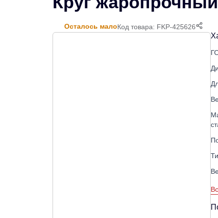
Круг жаропрочный
Осталось мало
Код товара: FKP-425626
Х
Г
Д
Д
Ве
М
ст
П
Ти
В
Вс
П