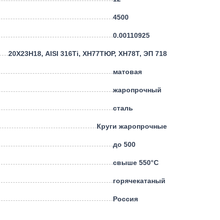
4500
0.00110925
20Х23Н18, AISI 316Ti, ХН77ТЮР, ХН78Т, ЭП 718
матовая
жаропрочный
сталь
Круги жаропрочные
до 500
свыше 550°С
горячекатаный
Россия