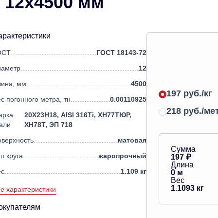
 12х4500 мм
арактеристики
ОСТ
ГОСТ 18143-72
иаметр
12
лина, мм
4500
197 руб./кг
с погонного метра, тн
0.00110925
218 руб./ме
арка
20Х23Н18, AISI 316Ti, ХН77ТЮР,
али
ХН78Т, ЭП 718
оверхность
матовая
Сумма
п круга
жаропрочный
197
₽
Длина
ес
1.109 кг
0
м
Вес
1.1093
кг
е характеристики
окупателям