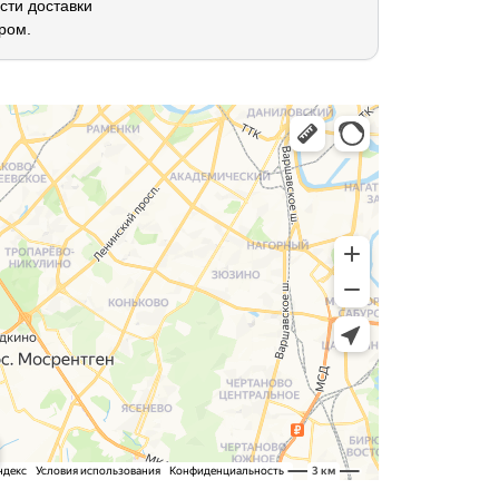
сти доставки
ром.