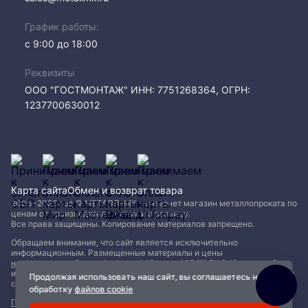
График работы:
с 9:00 до 18:00
Реквизиты
ООО "ГОСТМОНТАЖ" ИНН: 7751268364, ОГРН:
1237700630012
Карта сайта
Обмен и возврат товара
2005−2026 год © МЕТАЛЛ-МК - интернет магазин металлопроката по
ценам от производителя, оптом и в розницу.
Все права защищены. Копирование материалов запрещено.
Обращаем внимание, что сайт является исключительно
информационным. Размещенные материалы и цены
не являются публичной офертой (Статья 437 (2) ГК РФ)
и могут быть
изменены без уведомления. Для уточнения наличия, характеристик и
Продолжая использовать наш сайт, вы соглашаетесь на
стоимости материалов обращайтесь в офисы продаж.
обработку
файлов cookie
Политика конфиденциальности
|
Пользовательское соглашение
|