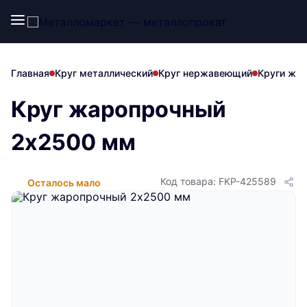
Главная
Круг металлический
Круг нержавеющий
Круги жа
Круг жаропрочный
2х2500 мм
Код товара: FKP-425589
Осталось мало