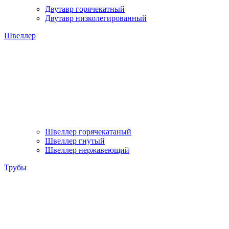
Двутавр горячекатный
Двутавр низколегированный
Швеллер
Швеллер горячекатаный
Швеллер гнутый
Швеллер нержавеющий
Трубы