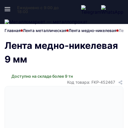
Ежедневно с 9:00 до
18:00
Главная
Лента металлическая
Лента медно-никелевая
Лент
Лента медно-никелевая
9 мм
Доступно на складе более 9 тн
Код товара: FKP-452467