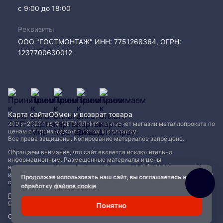
с 9:00 до 18:00
Реквизиты
ООО "ГОСТМОНТАЖ" ИНН: 7751268364, ОГРН:
1237700630012
Карта сайта
Обмен и возврат товара
2005−2026 год © МЕТАЛЛ-МК - интернет магазин металлопроката по
ценам от производителя, оптом и в розницу.
Все права защищены. Копирование материалов запрещено.
Обращаем внимание, что сайт является исключительно
информационным. Размещенные материалы и цены
не являются публичной офертой (Статья 437 (2) ГК РФ)
и могут быть
изменены без уведомления. Для уточнения наличия, характеристик и
Продолжая использовать наш сайт, вы соглашаетесь на
стоимости материалов обращайтесь в офисы продаж.
обработку
файлов cookie
Политика конфиденциальности
|
Пользовательское соглашение
|
Обработка файлов Cookie
Понятно
Сделано с ❤️