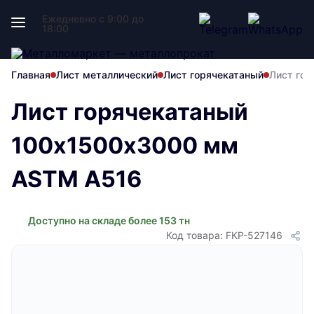
Ежедневно с 9:00 до
18:00
Главная
Лист металлический
Лист горячекатаный
Лист го
Лист горячекатаный
100х1500х3000 мм
ASTM A516
Доступно на складе более 153 тн
Код товара: FKP-527146