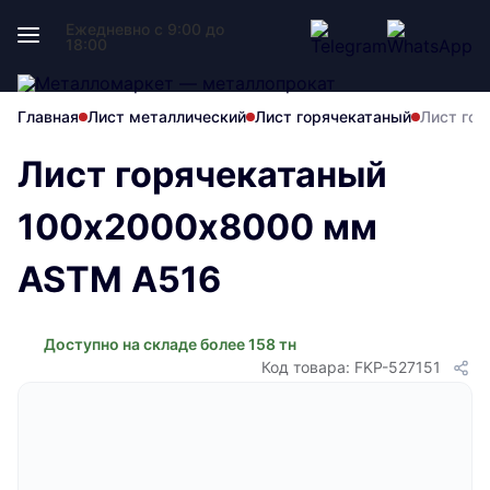
Ежедневно с 9:00 до
18:00
Главная
Лист металлический
Лист горячекатаный
Лист го
Лист горячекатаный
100х2000х8000 мм
ASTM A516
Доступно на складе более 158 тн
Код товара: FKP-527151