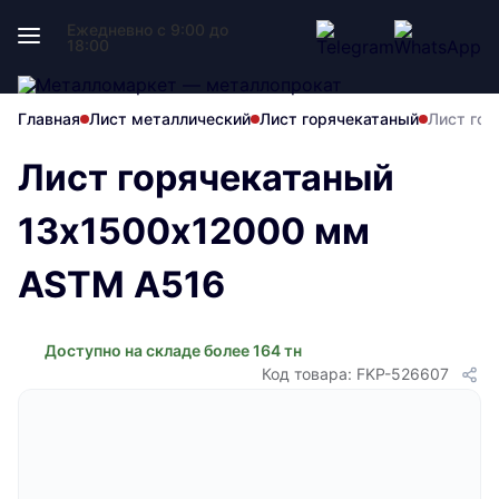
Ежедневно с 9:00 до
18:00
Главная
Лист металлический
Лист горячекатаный
Лист го
Лист горячекатаный
13х1500х12000 мм
ASTM A516
Доступно на складе более 164 тн
Код товара: FKP-526607