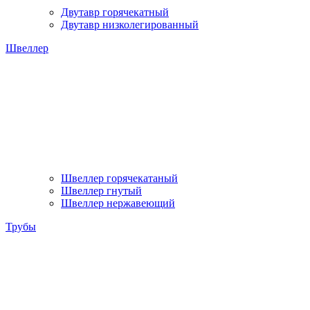
Двутавр горячекатный
Двутавр низколегированный
Швеллер
Швеллер горячекатаный
Швеллер гнутый
Швеллер нержавеющий
Трубы