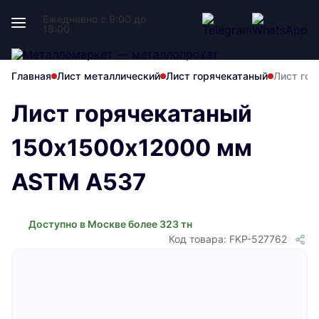
Ежедневно с 9:00 до
18:00
Главная
Лист металлический
Лист горячекатаный
Лист го
Лист горячекатаный
150х1500х12000 мм
ASTM A537
Доступно в Москве более 323 тн
Код товара: FKP-527762