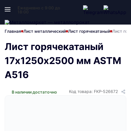
Ежедневно с 9:00 до
18:00
Главная
Лист металлический
Лист горячекатаный
Лист го
Лист горячекатаный
17х1250х2500 мм ASTM
A516
Код товара: FKP-526672
В наличии достаточно