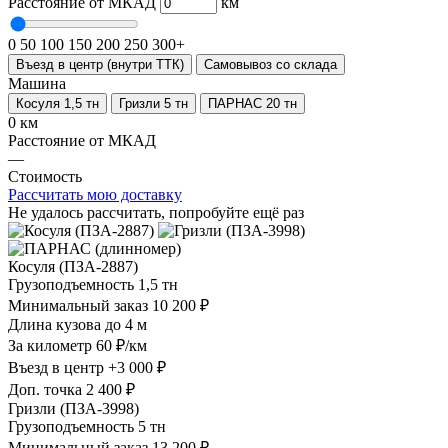
Расстояние от МКАД
км
0
50
100
150
200
250
300+
Въезд в центр (внутри ТТК)
Самовывоз со склада
Машина
Косуля 1,5 тн
Гризли 5 тн
ПАРНАС 20 тн
0 км
Расстояние от МКАД
—
Стоимость
Рассчитать мою доставку
Не удалось рассчитать, попробуйте ещё раз
Косуля (ПЗА-2887)
Грузоподъемность
1,5 тн
Минимальный заказ
10 200 ₽
Длина кузова
до 4 м
За километр
60 ₽/км
Въезд в центр
+3 000 ₽
Доп. точка
2 400 ₽
Гризли (ПЗА-3998)
Грузоподъемность
5 тн
Минимальный заказ
13 200 ₽