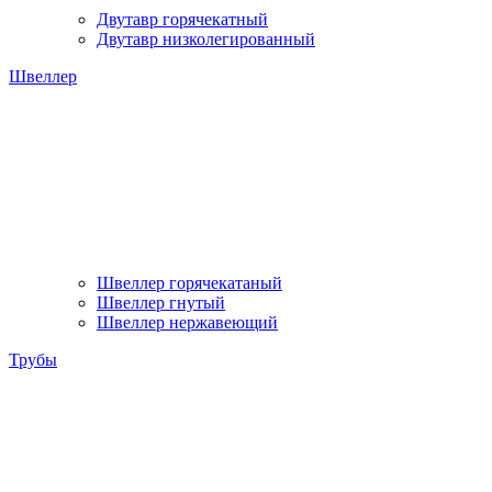
Двутавр горячекатный
Двутавр низколегированный
Швеллер
Швеллер горячекатаный
Швеллер гнутый
Швеллер нержавеющий
Трубы