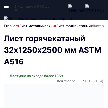
Ежедневно с 9:00 до
18:00
Главная
Лист металлический
Лист горячекатаный
Лист го
Лист горячекатаный
32х1250х2500 мм ASTM
A516
Доступно на складе более 135 тн
Код товара: FKP-526871