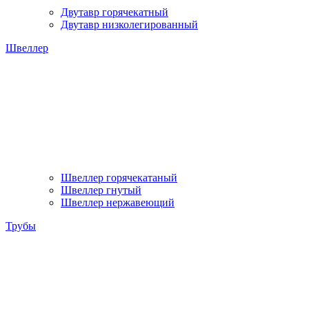
Двутавр горячекатный
Двутавр низколегированный
Швеллер
Швеллер горячекатаный
Швеллер гнутый
Швеллер нержавеющий
Трубы