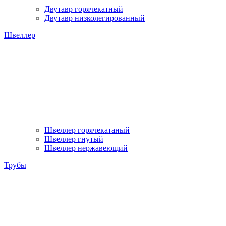
Двутавр горячекатный
Двутавр низколегированный
Швеллер
Швеллер горячекатаный
Швеллер гнутый
Швеллер нержавеющий
Трубы