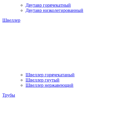
Двутавр горячекатный
Двутавр низколегированный
Швеллер
Швеллер горячекатаный
Швеллер гнутый
Швеллер нержавеющий
Трубы