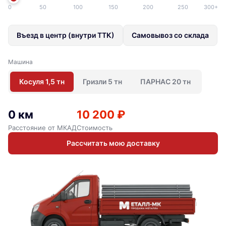
0
50
100
150
200
250
300+
Въезд в центр (внутри ТТК)
Самовывоз со склада
Машина
Косуля 1,5 тн
Гризли 5 тн
ПАРНАС 20 тн
0 км
10 200 ₽
Расстояние от МКАД
Стоимость
Рассчитать мою доставку