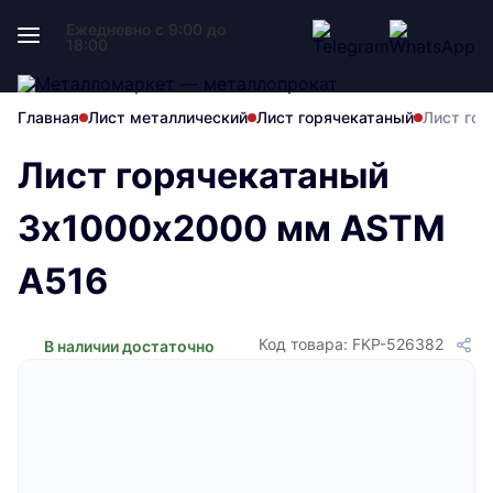
Ежедневно с 9:00 до
18:00
Главная
Лист металлический
Лист горячекатаный
Лист го
Лист горячекатаный
3х1000х2000 мм ASTM
A516
Код товара: FKP-526382
В наличии достаточно