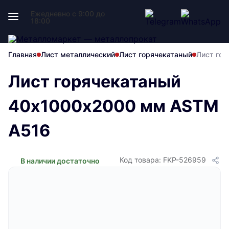
Ежедневно с 9:00 до
18:00
Главная
Лист металлический
Лист горячекатаный
Лист го
Лист горячекатаный
40х1000х2000 мм ASTM
A516
Код товара: FKP-526959
В наличии достаточно