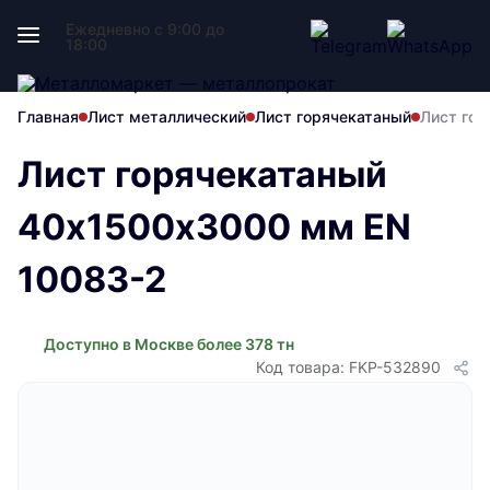
Ежедневно с 9:00 до
18:00
Главная
Лист металлический
Лист горячекатаный
Лист го
Лист горячекатаный
40х1500х3000 мм EN
10083-2
Доступно в Москве более 378 тн
Код товара: FKP-532890