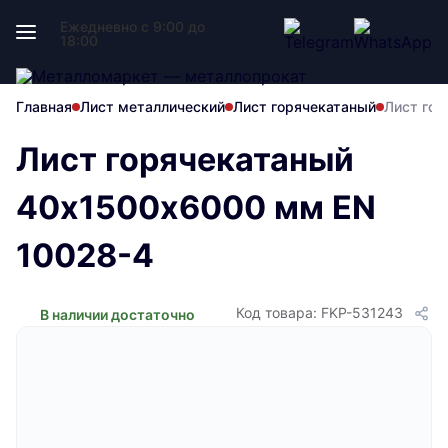
Ежедневно с 9:00 до
18:00
Главная
Лист металлический
Лист горячекатаный
Лист го
Лист горячекатаный
40х1500х6000 мм EN
10028-4
Код товара: FKP-531243
В наличии достаточно