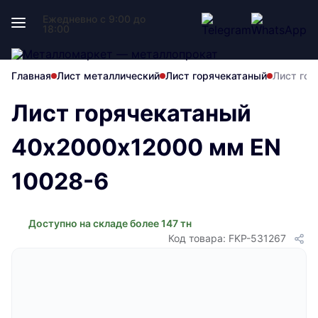
Ежедневно с 9:00 до
18:00
Главная
Лист металлический
Лист горячекатаный
Лист го
Лист горячекатаный
40х2000х12000 мм EN
10028-6
Доступно на складе более 147 тн
Код товара: FKP-531267