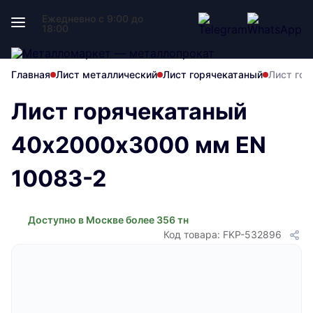
Ежедневно с 9:00 до
18:00
Главная
Лист металлический
Лист горячекатаный
Лист го
Лист горячекатаный
40х2000х3000 мм EN
10083-2
Доступно в Москве более 356 тн
Код товара: FKP-532896