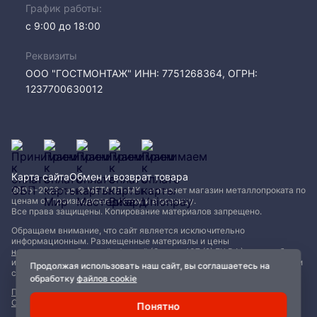
График работы:
с 9:00 до 18:00
Реквизиты
ООО "ГОСТМОНТАЖ" ИНН: 7751268364, ОГРН:
1237700630012
Карта сайта
Обмен и возврат товара
2005−2026 год © МЕТАЛЛ-МК - интернет магазин металлопроката по
ценам от производителя, оптом и в розницу.
Все права защищены. Копирование материалов запрещено.
Обращаем внимание, что сайт является исключительно
информационным. Размещенные материалы и цены
не являются публичной офертой (Статья 437 (2) ГК РФ)
и могут быть
изменены без уведомления. Для уточнения наличия, характеристик и
Продолжая использовать наш сайт, вы соглашаетесь на
стоимости материалов обращайтесь в офисы продаж.
обработку
файлов cookie
Политика конфиденциальности
|
Пользовательское соглашение
|
Обработка файлов Cookie
Понятно