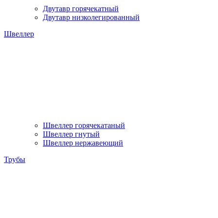
Двутавр горячекатный
Двутавр низколегированный
Швеллер
Швеллер горячекатаный
Швеллер гнутый
Швеллер нержавеющий
Трубы