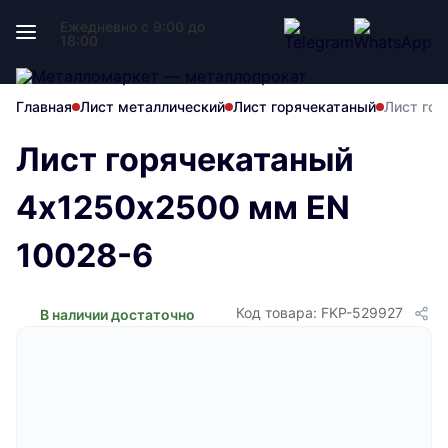
Ежедневно с 9:00 до
18:00
Главная
Лист металлический
Лист горячекатаный
Лист гор
Лист горячекатаный
4х1250х2500 мм EN
10028-6
Код товара: FKP-529927
В наличии достаточно