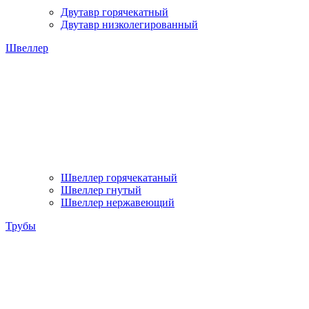
Двутавр горячекатный
Двутавр низколегированный
Швеллер
Швеллер горячекатаный
Швеллер гнутый
Швеллер нержавеющий
Трубы