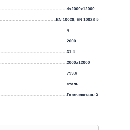
4х2000х12000
EN 10028, EN 10028-5
4
2000
31.4
2000х12000
753.6
сталь
Горячекатаный