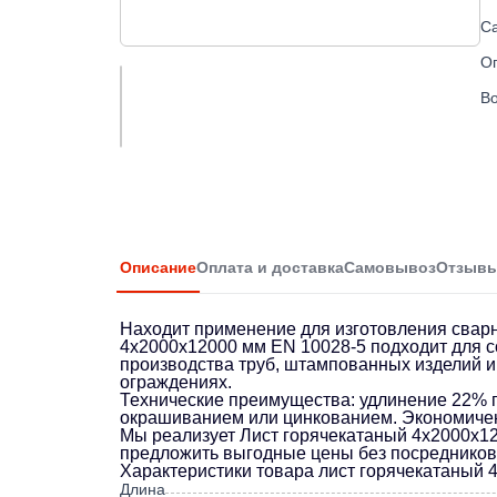
С
О
Во
Описание
Оплата и доставка
Самовывоз
Отзыв
Находит применение для изготовления сварн
4х2000х12000 мм EN 10028-5 подходит для со
производства труб, штампованных изделий и
ограждениях.
Технические преимущества: удлинение 22% га
окрашиванием или цинкованием. Экономичен 
Мы реализует Лист горячекатаный 4х2000х12
предложить выгодные цены без посредников. 
Характеристики товара лист горячекатаный 
Длина