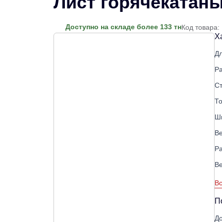
Лист горячекатаны
Доступно на складе более 133 тн
Код товара:
Х
Д
Р
С
Т
Ш
Ве
Р
В
Вс
П
До