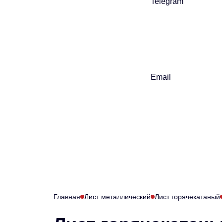
Telegram
Email
Главная
Лист металлический
Лист горячекатаный