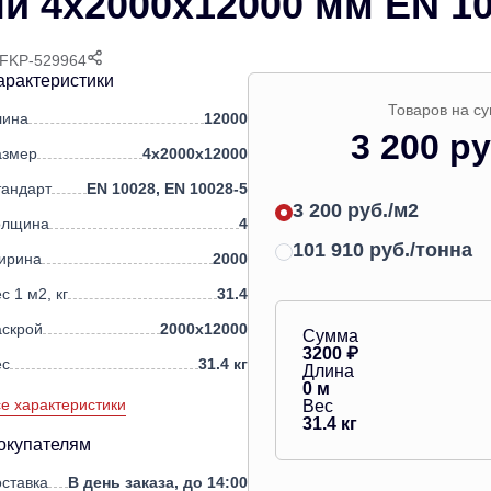
й 4х2000х12000 мм EN 10
 FKP-529964
арактеристики
Товаров на с
лина
12000
3 200 ру
азмер
4х2000х12000
тандарт
EN 10028, EN 10028-5
3 200 руб./м2
олщина
4
101 910 руб./тонна
ирина
2000
с 1 м2, кг
31.4
аскрой
2000х12000
Сумма
3200
₽
ес
31.4 кг
Длина
0
м
е характеристики
Вес
31.4
кг
окупателям
ставка
В день заказа, до 14:00