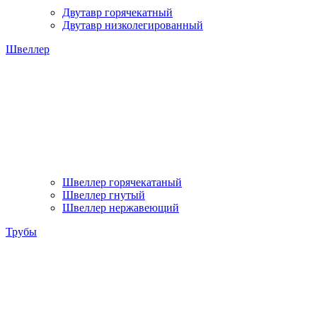
Двутавр горячекатный
Двутавр низколегированный
Швеллер
Швеллер горячекатаный
Швеллер гнутый
Швеллер нержавеющий
Трубы