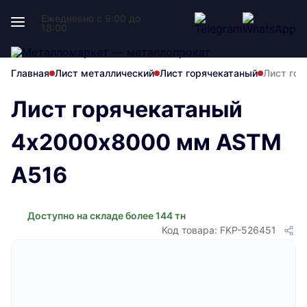
Ежедневно с 9:00 до
18:00
Главная
Лист металлический
Лист горячекатаный
Лист го
Лист горячекатаный
4х2000х8000 мм ASTM
A516
Доступно на складе более 144 тн
Код товара: FKP-526451