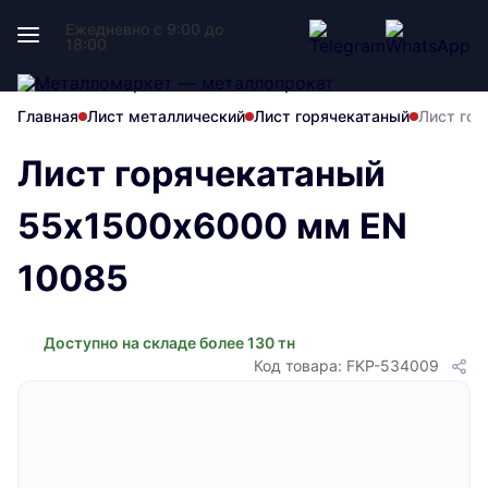
Ежедневно с 9:00 до
18:00
Главная
Лист металлический
Лист горячекатаный
Лист го
Лист горячекатаный
55х1500х6000 мм EN
10085
Доступно на складе более 130 тн
Код товара: FKP-534009